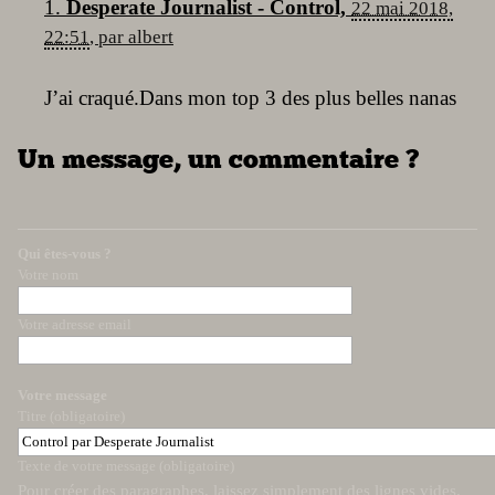
1.
Desperate Journalist - Control,
22 mai 2018,
22:51
,
par
albert
J’ai craqué.Dans mon top 3 des plus belles nanas
Un message, un commentaire ?
Qui êtes-vous ?
Votre nom
Votre adresse email
Votre message
Titre (obligatoire)
Texte de votre message (obligatoire)
Pour créer des paragraphes, laissez simplement des lignes vides.